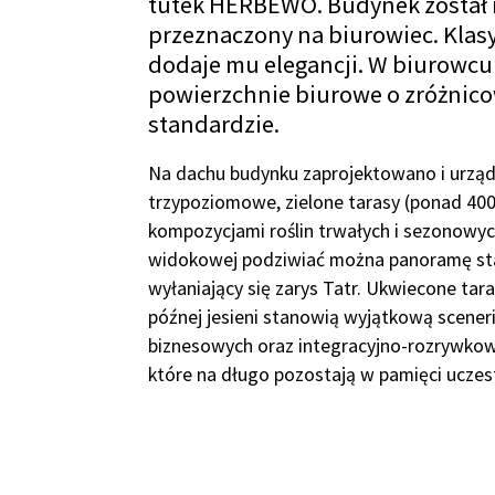
tutek HERBEWO. Budynek został r
przeznaczony na biurowiec. Klas
dodaje mu elegancji. W biurowcu 
powierzchnie biurowe o zróżnic
standardzie.
Na dachu budynku zaprojektowano i urzą
trzypoziomowe, zielone tarasy (ponad 40
kompozycjami roślin trwałych i sezonowyc
widokowej podziwiać można panoramę st
wyłaniający się zarys Tatr. Ukwiecone ta
późnej jesieni stanowią wyjątkową scener
biznesowych oraz integracyjno-rozrywko
które na długo pozostają w pamięci uczes