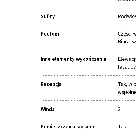
Sufity
Podwie
Podłogi
Części 
Biura: 
Inne elementy wykończenia
Elewacj
fasadow
Recepcja
Tak, w b
wspólne
Winda
2
Pomieszczenia socjalne
Tak