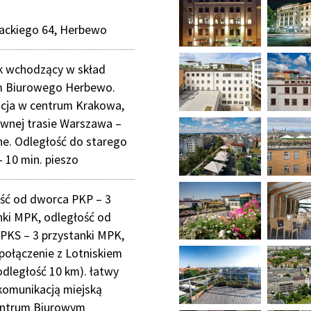
wackiego 64, Herbewo
 wchodzący w skład
m Biurowego Herbewo.
acja w centrum Krakowa,
ównej trasie Warszawa –
e. Odległość do starego
– 10 min. pieszo
ść od dworca PKP – 3
nki MPK, odległość od
PKS – 3 przystanki MPK,
 połączenie z Lotniskiem
(odległość 10 km). łatwy
komunikacją miejską
entrum Biurowym