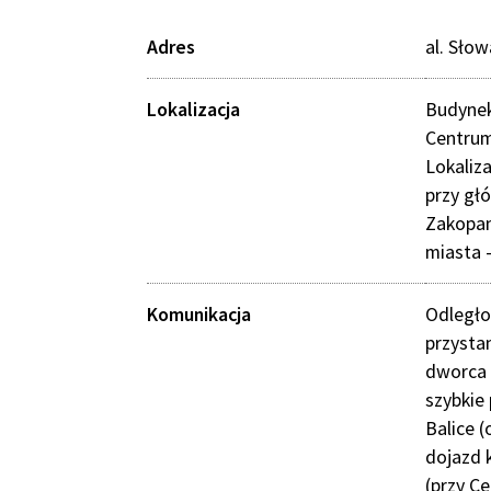
Adres
al. Sło
Lokalizacja
Budynek
Centru
Lokaliz
przy gł
Zakopan
miasta 
Komunikacja
Odległo
przysta
dworca 
szybkie
Balice 
dojazd 
(przy C