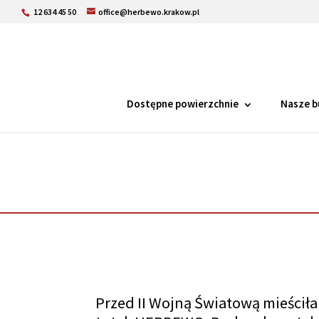
12 634 45 50
office@herbewo.krakow.pl
Dostępne powierzchnie
Nasze b
Przed II Wojną Światową mieściła 