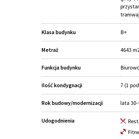
przysta
tramwa
Klasa budynku
B+
Metraż
4643 m
Funkcja budynku
Biurow
Ilość kondygnacji
7 (1 po
Rok budowy/modernizacji
lata 30-
Udogodnienia
Rest
Fitn