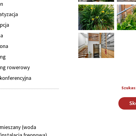
en
atyzacja
pcja
da
rona
ing
ing rowerowy
 konferencyjna
Szukas
Sk
 mieszany (woda
instalacja freonowa)