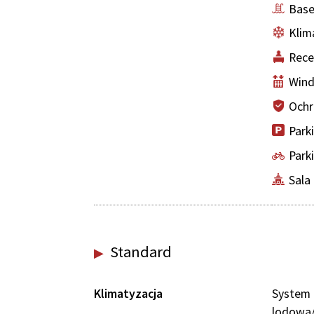
Bas
Klim
Rece
Win
Och
Park
Park
Sala
Standard
Klimatyzacja
System
lodowa/