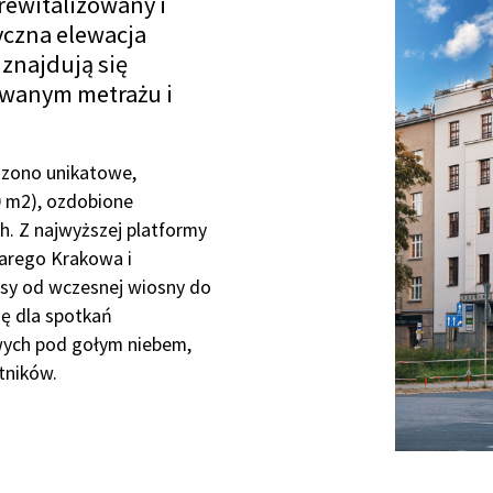
ewitalizowany i
yczna elewacja
znajdują się
owanym metrażu i
dzono unikatowe,
0 m2), ozdobione
h. Z najwyższej platformy
arego Krakowa i
rasy od wczesnej wiosny do
ię dla spotkań
wych pod gołym niebem,
tników.