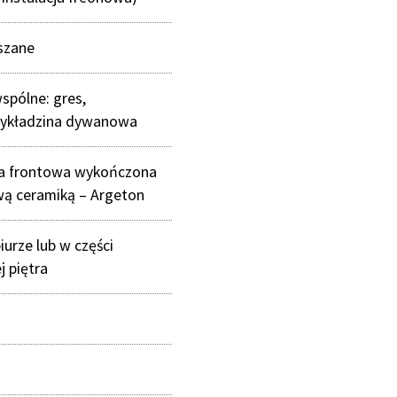
szane
wspólne: gres,
wykładzina dywanowa
a frontowa wykończona
ą ceramiką – Argeton
iurze lub w części
j piętra