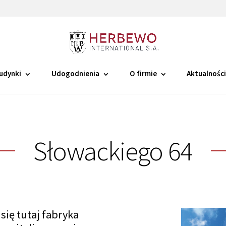
udynki
Udogodnienia
O firmie
Aktualnośc
Słowackiego 64
się tutaj fabryka