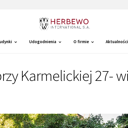
udynki
Udogodnienia
O firmie
Aktualnośc
rzy Karmelickiej 27- w