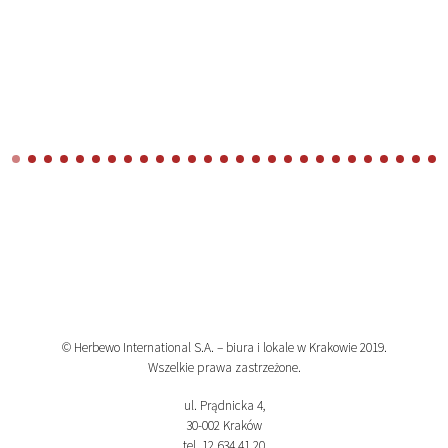
© Herbewo International S.A. – biura i lokale w Krakowie 2019.
Wszelkie prawa zastrzeżone.
ul. Prądnicka 4,
30-002 Kraków
tel. 12 634 41 20