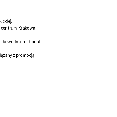
ckiej.
m centrum Krakowa
erbewo International
wiązany z promocją