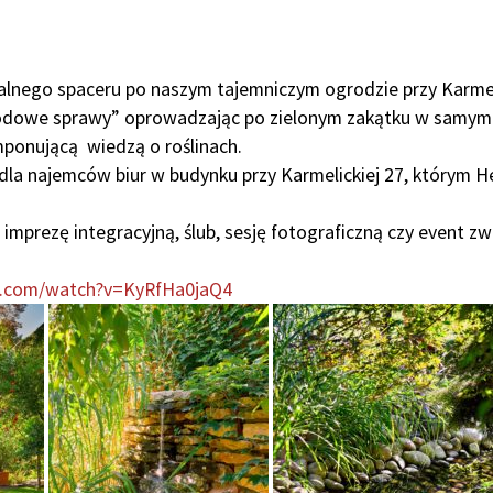
lnego spaceru po naszym tajemniczym ogrodzie przy Karmeli
odowe sprawy” oprowadzając po zielonym zakątku w samy
imponującą wiedzą o roślinach.
dla najemców biur w budynku przy Karmelickiej 27, którym H
imprezę integracyjną, ślub, sesję fotograficzną czy event z
e.com/watch?v=KyRfHa0jaQ4