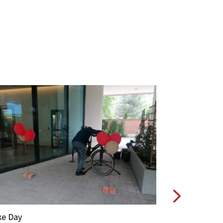
e Day
Bike Day w CB