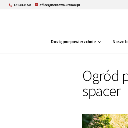
12 634 45 50
office@herbewo.krakow.pl
Dostępne powierzchnie
Nasze b
Ogród p
spacer