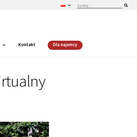
i
Kontakt
Dla najemcy
irtualny