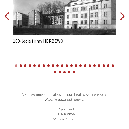
100-lecie firmy HERBEWO
Akcja b
© Herbewo International S.A. – biura i lokale w Krakowie 2019.
Wszelkie prawa zastrzeżone.
ul. Prądnicka 4,
30-002 Kraków
tel. 12 634 41 20