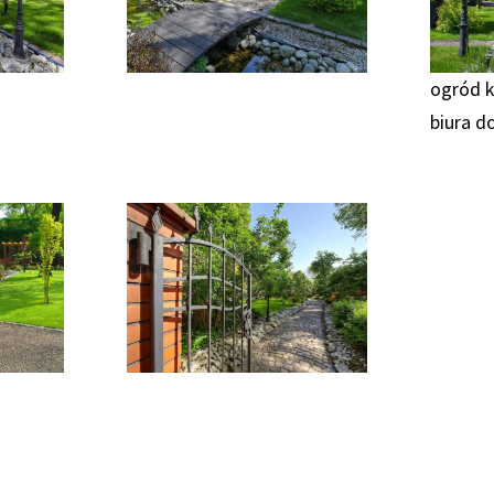
ogród k
biura d