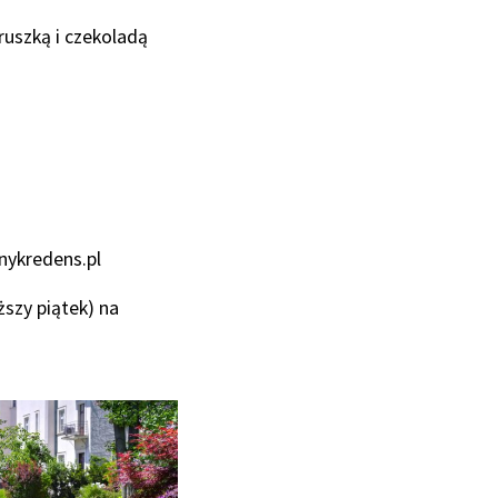
uszką i czekoladą
znykredens.pl
ższy piątek) na