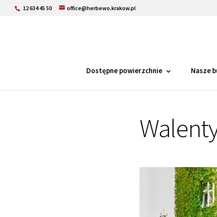
12 634 45 50
office@herbewo.krakow.pl
Dostępne powierzchnie
Nasze b
Walenty