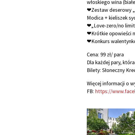
włoskiego wina (biał
❤Zestaw deserowy „Un
Modica + kieliszek sy
❤„Love-zero/no limi
❤Krótkie opowieści na
❤Konkurs walentynko
Cena: 99 zł/ para
Dla każdej pary, która
Bilety: Słoneczny Kre
Więcej informacji o w
FB:
https://www.fac