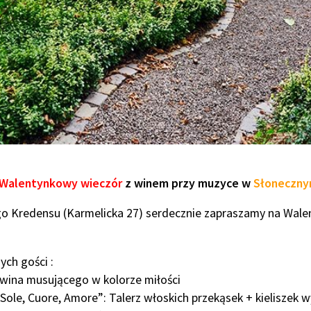
Walentynkowy wieczór
z winem przy muzyce w
Słoneczny
o Kredensu (Karmelicka 27) serdecznie zapraszamy na Wale
ych gości :
 wina musującego w kolorze miłości
le, Cuore, Amore”: Talerz włoskich przekąsek + kieliszek 