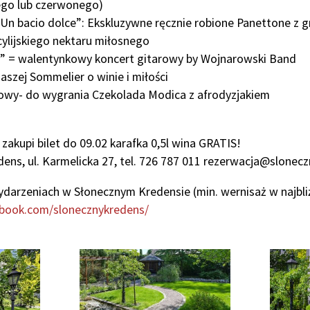
ego lub czerwonego)
 bacio dolce”: Ekskluzywne ręcznie robione Panettone z gr
cylijskiego nektaru miłosnego
t” = walentynkowy koncert gitarowy by Wojnarowski Band
szej Sommelier o winie i miłości
wy- do wygrania Czekolada Modica z afrodyzjakiem
 zakupi bilet do 09.02 karafka 0,5l wina GRATIS!
dens, ul. Karmelicka 27, tel. 726 787 011 rezerwacja@slonec
ydarzeniach w Słonecznym Kredensie (min. wernisaż w najbli
ebook.com/slonecznykredens/