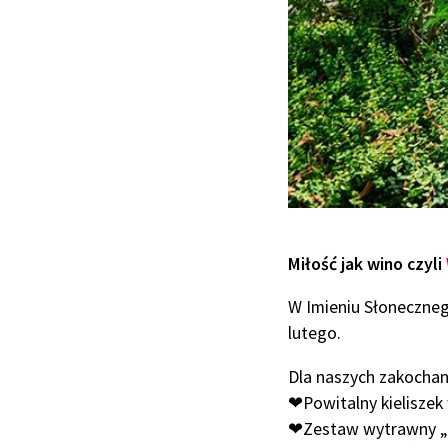
Miłość jak wino czyli
W Imieniu Słoneczneg
lutego.
Dla naszych zakochan
❤Powitalny kieliszek
❤Zestaw wytrawny „So