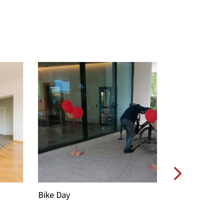
e Day
Bike Day w CB