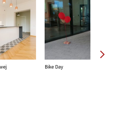
e Day
Bike Day w CB