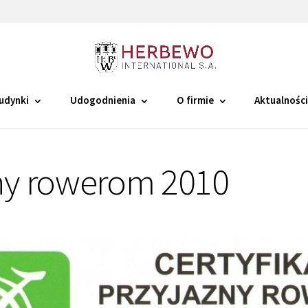
udynki
Udogodnienia
O firmie
Aktualnośc
ny rowerom 2010