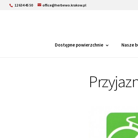
12 634 45 50
office@herbewo.krakow.pl
Dostępne powierzchnie
Nasze b
Przyjaz