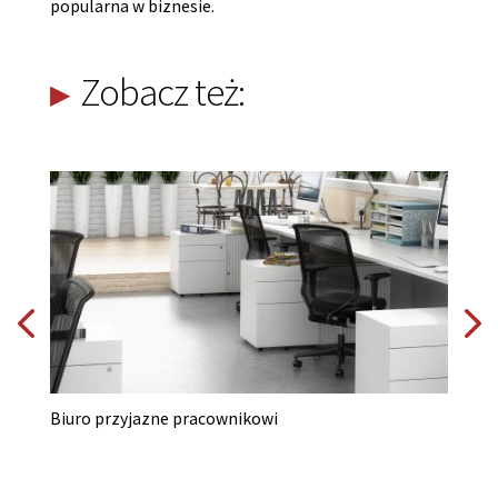
popularna w biznesie.
Zobacz też:
Biuro przyjazne pracownikowi
Bu